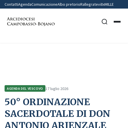
Contatti
Agenda
Comunicazione
Albo pretorio
Rallegratevi
8xMILLE
Home
Agenda del Vescovo
50° ORDINAZIONE SACERDOTALE DI DON ANTONIO…
17 luglio 2026
AGENDA DEL VESCOVO
50° ORDINAZIONE
SACERDOTALE DI DON
ANTONIO ARIENZALE