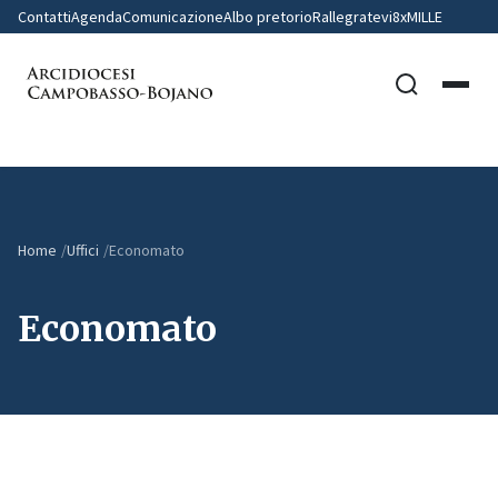
Contatti
Agenda
Comunicazione
Albo pretorio
Rallegratevi
8xMILLE
Home
Uffici
Economato
Economato