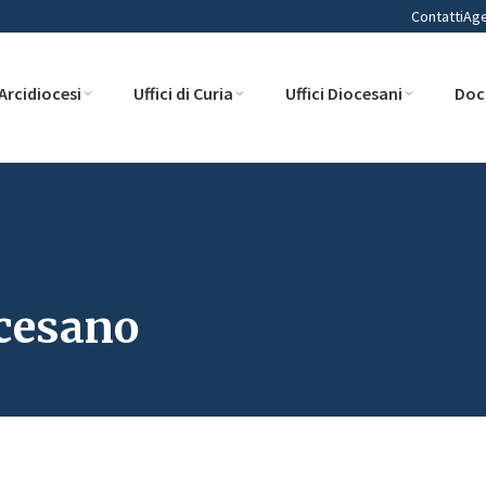
Contatti
Ag
Arcidiocesi
Uffici di Curia
Uffici Diocesani
Doc
ocesano