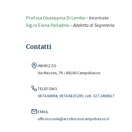
Prof.ssa Giuseppina Di Lembo
-
Incaricata
Sig.ra Elena Palladino
-
Addetta di Segreteria
Contatti
INDIRIZZO
Via Mazzini, 76 • 86100 Campobasso
TELEFONO
0874.60694; 0874.6825205; cell. 327.2460617
EMAIL
ufficioscuola@arcidiocesicampobasso.it