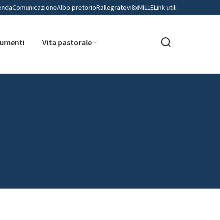
enda
Comunicazione
Albo pretorio
Rallegratevi
8xMILLE
Link utili
umenti
Vita pastorale