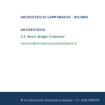
ARCIDIOCESI DI CAMPOBASSO - BOJANO
ARCIVESCOVO:
S.E. Mons. Biagio Colaianni
vescovo@arcidiocesicampobasso.it
© Arcidiocesi di Campobasso-Bojano - C.F.: 92017690709