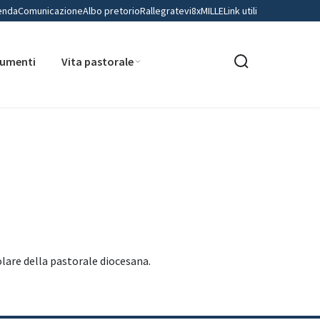
enda
Comunicazione
Albo pretorio
Rallegratevi
8xMILLE
Link utili
umenti
Vita pastorale
olare della pastorale diocesana.