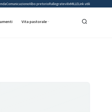
enda
Comunicazione
Albo pretorio
Rallegratevi
8xMILLE
Link utili
umenti
Vita pastorale