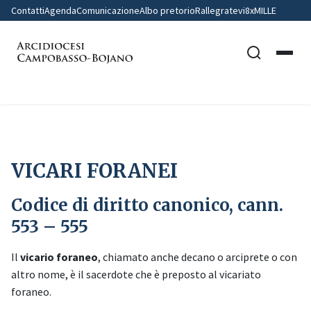
Contatti
Agenda
Comunicazione
Albo pretorio
Rallegratevi
8xMILLE
Home
VICARI FORANEI
VICARI FORANEI
Codice di diritto canonico, cann.
553 – 555
Il
vicario foraneo
, chiamato anche decano o arciprete o con
altro nome, è il sacerdote che è preposto al vicariato
foraneo.