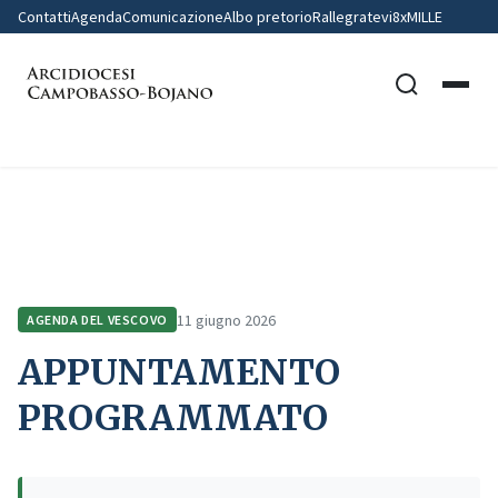
Contatti
Agenda
Comunicazione
Albo pretorio
Rallegratevi
8xMILLE
Home
Agenda del Vescovo
APPUNTAMENTO PROGRAMMATO
11 giugno 2026
AGENDA DEL VESCOVO
APPUNTAMENTO
PROGRAMMATO