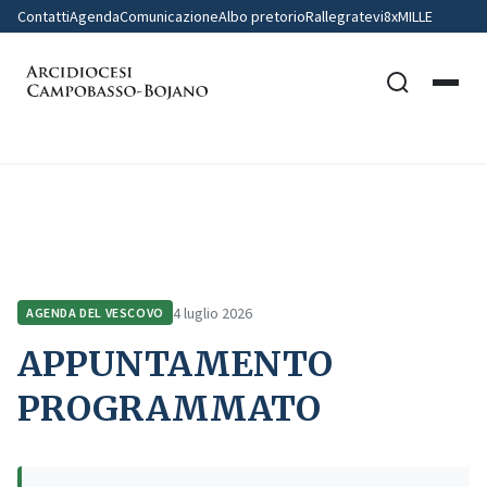
Contatti
Agenda
Comunicazione
Albo pretorio
Rallegratevi
8xMILLE
Home
Agenda del Vescovo
APPUNTAMENTO PROGRAMMATO
4 luglio 2026
AGENDA DEL VESCOVO
APPUNTAMENTO
PROGRAMMATO