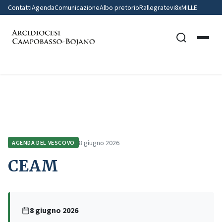
Contatti
Agenda
Comunicazione
Albo pretorio
Rallegratevi
8xMILLE
Home
Agenda del Vescovo
CEAM
8 giugno 2026
AGENDA DEL VESCOVO
CEAM
8 giugno 2026