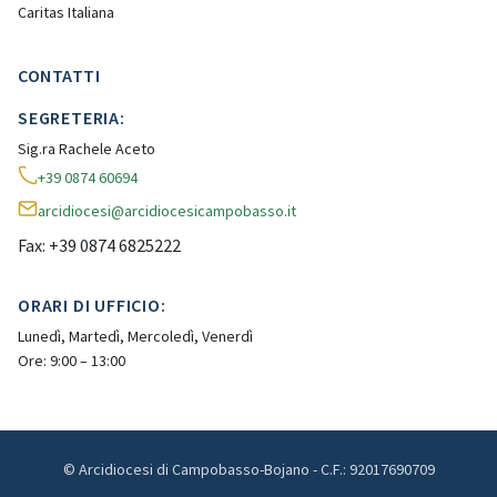
Caritas Italiana
CONTATTI
SEGRETERIA:
Sig.ra Rachele Aceto
+39 0874 60694
arcidiocesi@arcidiocesicampobasso.it
Fax: +39 0874 6825222
ORARI DI UFFICIO:
Lunedì, Martedì, Mercoledì, Venerdì
Ore: 9:00 – 13:00
© Arcidiocesi di Campobasso-Bojano - C.F.: 92017690709