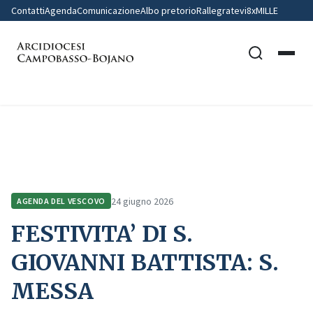
Contatti
Agenda
Comunicazione
Albo pretorio
Rallegratevi
8xMILLE
Home
Agenda del Vescovo
FESTIVITA’ DI S. GIOVANNI BATTISTA: S.…
24 giugno 2026
AGENDA DEL VESCOVO
FESTIVITA’ DI S.
GIOVANNI BATTISTA: S.
MESSA