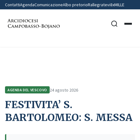
Contatti
Agenda
Comunicazione
Albo pretorio
Rallegratevi
8xMILLE
Home
Agenda del Vescovo
FESTIVITA’ S. BARTOLOMEO: S. MESSA
24 agosto 2026
AGENDA DEL VESCOVO
FESTIVITA’ S.
BARTOLOMEO: S. MESSA