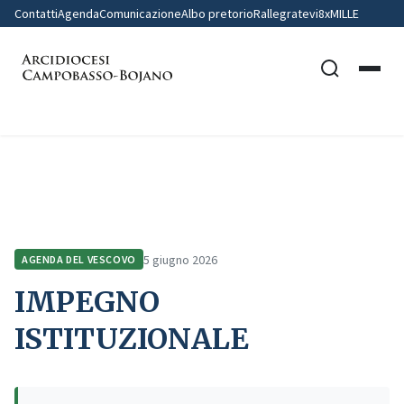
Contatti
Agenda
Comunicazione
Albo pretorio
Rallegratevi
8xMILLE
Home
Agenda del Vescovo
IMPEGNO ISTITUZIONALE
5 giugno 2026
AGENDA DEL VESCOVO
IMPEGNO
ISTITUZIONALE