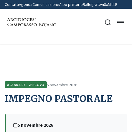
Contatti
Agenda
Comunicazione
Albo pretorio
Rallegratevi
8xMILLE
Home
Agenda del Vescovo
IMPEGNO PASTORALE
5 novembre 2026
AGENDA DEL VESCOVO
IMPEGNO PASTORALE
5 novembre 2026