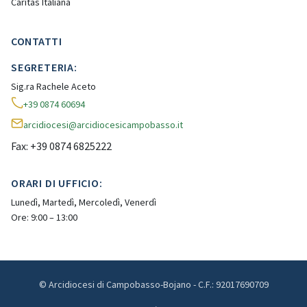
Caritas Italiana
CONTATTI
SEGRETERIA:
Sig.ra Rachele Aceto
+39 0874 60694
arcidiocesi@arcidiocesicampobasso.it
Fax: +39 0874 6825222
ORARI DI UFFICIO:
Lunedì, Martedì, Mercoledì, Venerdì
Ore: 9:00 – 13:00
© Arcidiocesi di Campobasso-Bojano - C.F.: 92017690709