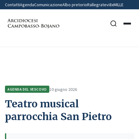
Contatti
Agenda
Comunicazione
Albo pretorio
Rallegratevi
8xMILLE
Home
Agenda del Vescovo
Teatro musical parrocchia San Pietro
10 giugno 2026
AGENDA DEL VESCOVO
Teatro musical
parrocchia San Pietro