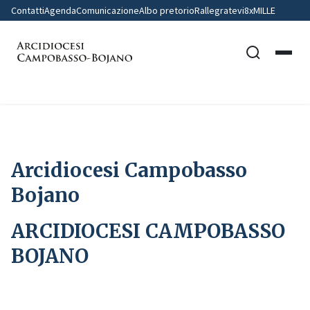
Contatti
Agenda
Comunicazione
Albo pretorio
Rallegratevi
8xMILLE
Home
Arcidiocesi Campobasso Bojano
Arcidiocesi Campobasso
Bojano
ARCIDIOCESI CAMPOBASSO
BOJANO