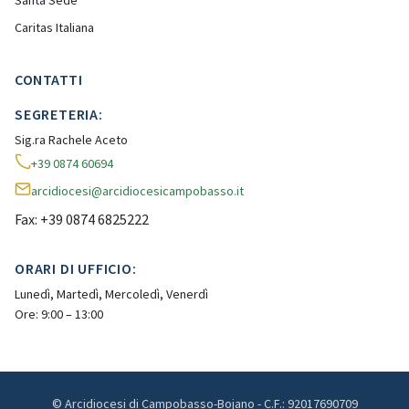
Santa Sede
Caritas Italiana
CONTATTI
SEGRETERIA:
Sig.ra Rachele Aceto
+39 0874 60694
arcidiocesi@arcidiocesicampobasso.it
Fax: +39 0874 6825222
ORARI DI UFFICIO:
Lunedì, Martedì, Mercoledì, Venerdì
Ore: 9:00 – 13:00
© Arcidiocesi di Campobasso-Bojano - C.F.: 92017690709