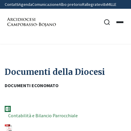
Contatti
Agenda
Comunicazione
Albo pretorio
Rallegratevi
8xMILLE
Home
Documenti della Diocesi
Documenti della Diocesi
DOCUMENTI ECONOMATO
Contabilità e Bilancio Parrocchiale