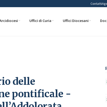
Contatti
Ag
Arcidiocesi
Uffici di Curia
Uffici Diocesani
Doc
parizioni: solenne pontificale -Basilica Minore dell’Addolorata
io delle
ne pontificale -
ll’Addolorata