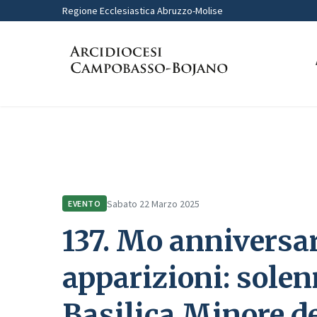
Regione Ecclesiastica Abruzzo-Molise
Home
Comunicazione
Eventi
137. Mo anniversario delle ap
Sabato 22 Marzo 2025
EVENTO
137. Mo anniversar
apparizioni: solen
Basilica Minore de