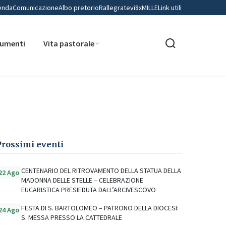
enda
Comunicazione
Albo pretorio
Rallegratevi
8xMILLE
Link utili
umenti
Vita pastorale
Prossimi eventi
CENTENARIO DEL RITROVAMENTO DELLA STATUA DELLA
22 Ago
MADONNA DELLE STELLE – CELEBRAZIONE
EUCARISTICA PRESIEDUTA DALL’ARCIVESCOVO
FESTA DI S. BARTOLOMEO – PATRONO DELLA DIOCESI:
24 Ago
S. MESSA PRESSO LA CATTEDRALE