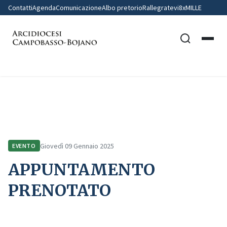
Contatti
Agenda
Comunicazione
Albo pretorio
Rallegratevi
8xMILLE
Home
Comunicazione
Eventi
APPUNTAMENTO PRENOTATO
Giovedì 09 Gennaio 2025
EVENTO
APPUNTAMENTO
PRENOTATO