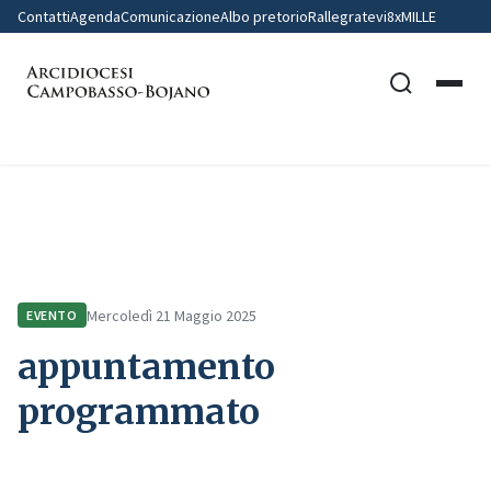
Contatti
Agenda
Comunicazione
Albo pretorio
Rallegratevi
8xMILLE
Home
Comunicazione
Eventi
appuntamento programmato
Mercoledì 21 Maggio 2025
EVENTO
appuntamento
programmato