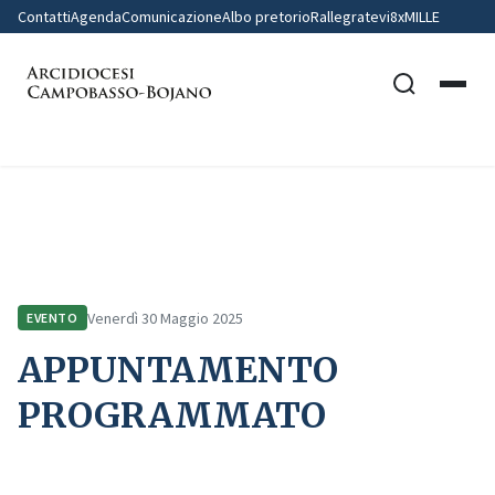
Contatti
Agenda
Comunicazione
Albo pretorio
Rallegratevi
8xMILLE
Home
Comunicazione
Eventi
APPUNTAMENTO PROGRAMMATO
Venerdì 30 Maggio 2025
EVENTO
APPUNTAMENTO
PROGRAMMATO