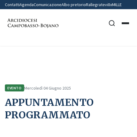
Contatti
Agenda
Comunicazione
Albo pretorio
Rallegratevi
8xMILLE
Home
Comunicazione
Eventi
APPUNTAMENTO PROGRAMMATO
Mercoledì 04 Giugno 2025
EVENTO
APPUNTAMENTO
PROGRAMMATO