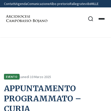
Contatti
Agenda
Comunicazione
Albo pretorio
Rallegratevi
8xMILLE
Home
Comunicazione
Eventi
APPUNTAMENTO PROGRAMMATO – CURIA
Lunedì 10 Marzo 2025
EVENTO
APPUNTAMENTO
PROGRAMMATO –
CURIA