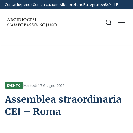
Contatti
Agenda
Comunicazione
Albo pretorio
Rallegratevi
8xMILLE
Home
Comunicazione
Eventi
Assemblea straordinaria CEI – Roma
Martedì 17 Giugno 2025
EVENTO
Assemblea straordinaria
CEI – Roma