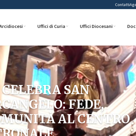
Contatti
Ag
Arcidiocesi
Uffici di Curia
Uffici Diocesani
Doc
 CELEBRA SAN
CANGELO: FEDE,
OMUNITÀ AL CENTRO
TRONALE