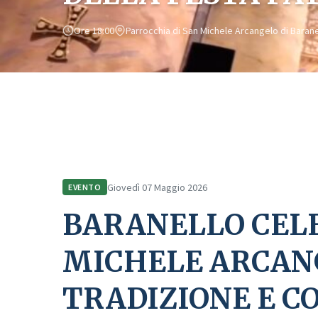
Ore 18:00
Parrocchia di San Michele Arcangelo di Barane
Home
Comunicazione
Eventi
BARANELLO CELEBRA SAN MIC
Giovedì 07 Maggio 2026
EVENTO
BARANELLO CEL
MICHELE ARCANG
TRADIZIONE E C