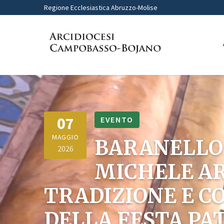
Regione Ecclesiastica Abruzzo-Molise
07
EVENTO
MAGGIO
BARANELLO
2026
MICHELE AR
TRADIZIONE E C
DELLA FESTA PA