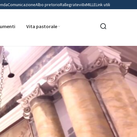
enda
Comunicazione
Albo pretorio
Rallegratevi
8xMILLE
Link utili
umenti
Vita pastorale