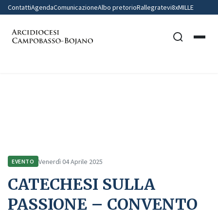
Contatti
Agenda
Comunicazione
Albo pretorio
Rallegratevi
8xMILLE
Home
Comunicazione
Eventi
CATECHESI SULLA PASSIONE – CONVENTO DEI FRATI MINORI CAPPUCCINI
– SANT’ELIA A PIANISI
Venerdì 04 Aprile 2025
EVENTO
CATECHESI SULLA
PASSIONE – CONVENTO