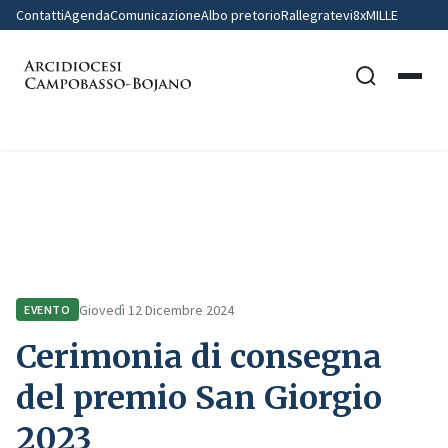
Contatti
Agenda
Comunicazione
Albo pretorio
Rallegratevi
8xMILLE
Home
Comunicazione
Eventi
Cerimonia di consegna del premio San Giorgio 2023
Giovedì 12 Dicembre 2024
EVENTO
Cerimonia di consegna
del premio San Giorgio
2023