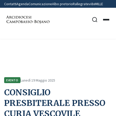
Contatti
Agenda
Comunicazione
Albo pretorio
Rallegratevi
8xMILLE
Home
Comunicazione
Eventi
CONSIGLIO PRESBITERALE PRESSO CURIA VESCOVILE
Lunedì 19 Maggio 2025
EVENTO
CONSIGLIO
PRESBITERALE PRESSO
CURIA VESCOVILE