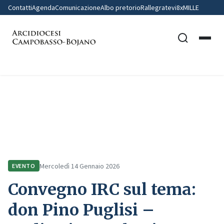
Contatti
Agenda
Comunicazione
Albo pretorio
Rallegratevi
8xMILLE
Home
Comunicazione
Eventi
Convegno IRC sul tema: don Pino Puglisi – Auditorium Celestino V –
Campobasso
Mercoledì 14 Gennaio 2026
EVENTO
Convegno IRC sul tema:
don Pino Puglisi –