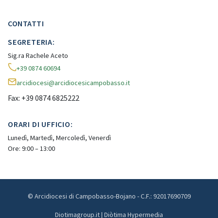
CONTATTI
SEGRETERIA:
Sig.ra Rachele Aceto
+39 0874 60694
arcidiocesi@arcidiocesicampobasso.it
Fax: +39 0874 6825222
ORARI DI UFFICIO:
Lunedì, Martedì, Mercoledì, Venerdì
Ore: 9:00 – 13:00
© Arcidiocesi di Campobasso-Bojano - C.F.: 92017690709
Diotimagroup.it | Diòtima Hypermedia