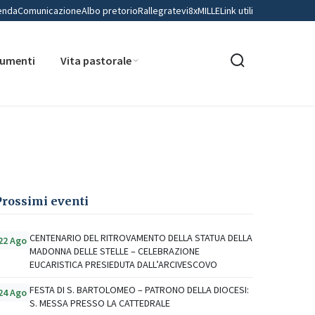
enda
Comunicazione
Albo pretorio
Rallegratevi
8xMILLE
Link utili
umenti
Vita pastorale
E CAMPOBASSO
Prossimi eventi
CENTENARIO DEL RITROVAMENTO DELLA STATUA DELLA
22 Ago
MADONNA DELLE STELLE – CELEBRAZIONE
EUCARISTICA PRESIEDUTA DALL’ARCIVESCOVO
FESTA DI S. BARTOLOMEO – PATRONO DELLA DIOCESI:
24 Ago
S. MESSA PRESSO LA CATTEDRALE