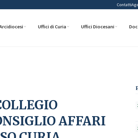
Contatti
Ag
Arcidiocesi
Uffici di Curia
Uffici Diocesani
Doc
NSULTORI E CONSIGLIO AFFARI ECONOMICI PRESSO CURIA ARCIVESCOVIL
COLLEGIO
ONSIGLIO AFFARI
SO CURIA