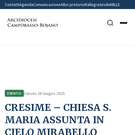
Contatti
Agenda
Comunicazione
Albo pretorio
Rallegratevi
8xMILLE
Home
Comunicazione
Eventi
CRESIME – CHIESA S. MARIA ASSUNTA IN CIELO MIRABELLO SANNITICO
Sabato 28 Giugno 2025
EVENTO
CRESIME – CHIESA S.
MARIA ASSUNTA IN
CIELO MIRABELLO