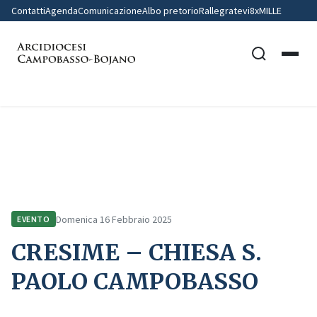
Contatti
Agenda
Comunicazione
Albo pretorio
Rallegratevi
8xMILLE
Home
Comunicazione
Eventi
CRESIME – CHIESA S. PAOLO CAMPOBASSO
Domenica 16 Febbraio 2025
EVENTO
CRESIME – CHIESA S.
PAOLO CAMPOBASSO