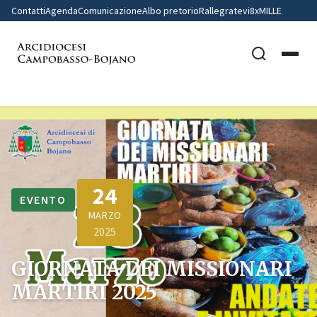
Contatti
Agenda
Comunicazione
Albo pretorio
Rallegratevi
8xMILLE
24
EVENTO
MARZO
2025
GIORNATA DEI MISSIONARI
MARTIRI 2025