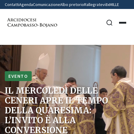
Contatti
Agenda
Comunicazione
Albo pretorio
Rallegratevi
8xMILLE
EVENTO
IL MERCOLEDÌ DELLE
CENERI APRE IL TEMPO
DELLA QUARESIMA:
L’INVITO È ALLA
CONVERSIONE