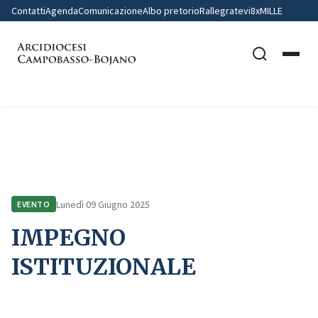
Contatti
Agenda
Comunicazione
Albo pretorio
Rallegratevi
8xMILLE
Home
Comunicazione
Eventi
IMPEGNO ISTITUZIONALE
Lunedì 09 Giugno 2025
EVENTO
IMPEGNO
ISTITUZIONALE