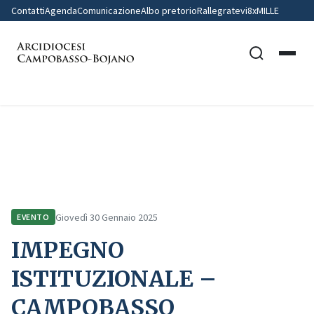
Contatti
Agenda
Comunicazione
Albo pretorio
Rallegratevi
8xMILLE
Home
Comunicazione
Eventi
IMPEGNO ISTITUZIONALE – CAMPOBASSO
Giovedì 30 Gennaio 2025
EVENTO
IMPEGNO
ISTITUZIONALE –
CAMPOBASSO