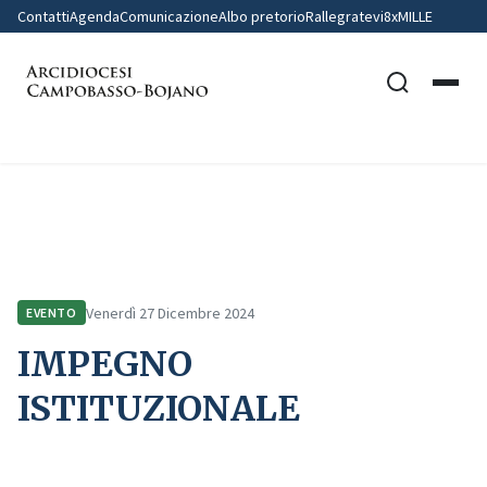
Contatti
Agenda
Comunicazione
Albo pretorio
Rallegratevi
8xMILLE
Home
Comunicazione
Eventi
IMPEGNO ISTITUZIONALE
Venerdì 27 Dicembre 2024
EVENTO
IMPEGNO
ISTITUZIONALE