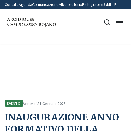
Contatti
Agenda
Comunicazione
Albo pretorio
Rallegratevi
8xMILLE
Home
Comunicazione
Eventi
INAUGURAZIONE ANNO FORMATIVO DELLA SCUOLA DI CULTURA E
FORMAZIONE SOCIO-POLITICA “G. TONIOLO” – CAMPOBASSO
AUDITORIUM CELESTINO V
Venerdì 31 Gennaio 2025
EVENTO
INAUGURAZIONE ANNO
FORMATIVO DELLA