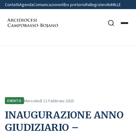
Contatti
Agenda
Comunicazione
Albo pretorio
Rallegratevi
8xMILLE
Home
Comunicazione
Eventi
INAUGURAZIONE ANNO GIUDIZIARIO – TRIBUNALE ECCLESIASTICO –
CHIETI
Mercoledì 12 Febbraio 2025
EVENTO
INAUGURAZIONE ANNO
GIUDIZIARIO –