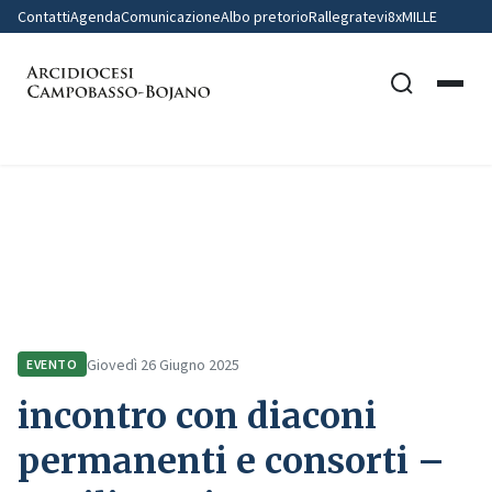
Contatti
Agenda
Comunicazione
Albo pretorio
Rallegratevi
8xMILLE
Home
Comunicazione
Eventi
incontro con diaconi permanenti e consorti – Basilica Minore
dell’Addolorata – Castelpetroso
Giovedì 26 Giugno 2025
EVENTO
incontro con diaconi
permanenti e consorti –