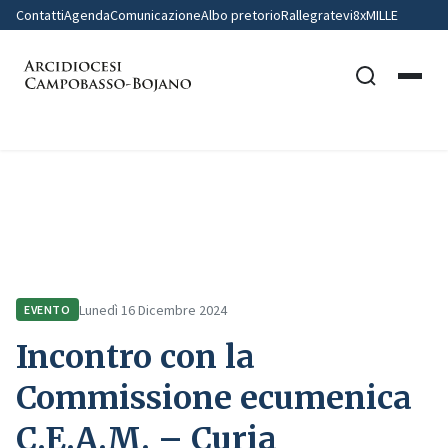
Contatti
Agenda
Comunicazione
Albo pretorio
Rallegratevi
8xMILLE
Home
Comunicazione
Eventi
Incontro con la Commissione ecumenica C.E.A.M. – Curia Campobasso
Lunedì 16 Dicembre 2024
EVENTO
Incontro con la
Commissione ecumenica
C.E.A.M. – Curia