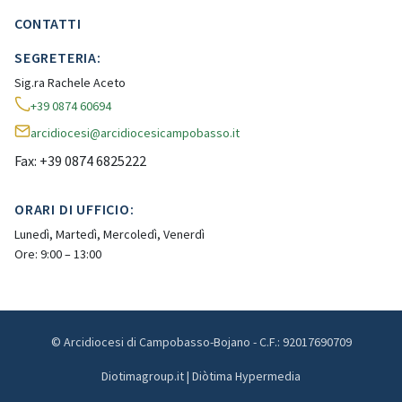
CONTATTI
SEGRETERIA:
Sig.ra Rachele Aceto
+39 0874 60694
arcidiocesi@arcidiocesicampobasso.it
Fax: +39 0874 6825222
ORARI DI UFFICIO:
Lunedì, Martedì, Mercoledì, Venerdì
Ore: 9:00 – 13:00
© Arcidiocesi di Campobasso-Bojano - C.F.: 92017690709
Diotimagroup.it | Diòtima Hypermedia