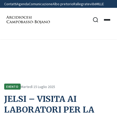
Contatti
Agenda
Comunicazione
Albo pretorio
Rallegratevi
8xMILLE
Home
Comunicazione
Eventi
JELSI – VISITA AI LABORATORI PER LA PREPARAZIONE DELLA FESTA DI S.
ANNA
Martedì 15 Luglio 2025
EVENTO
JELSI – VISITA AI
LABORATORI PER LA