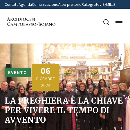
Contatti
Agenda
Comunicazione
Albo pretorio
Rallegratevi
8xMILLE
06
EVENTO
DICEMBRE
2024
LA PREGHIERA È LA CHIAVE
PER VIVERE IL TEMPO DI
AVVENTO