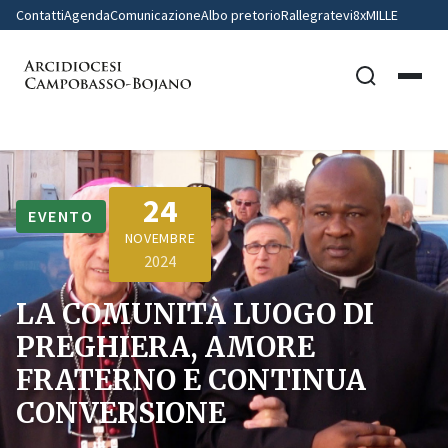
Contatti
Agenda
Comunicazione
Albo pretorio
Rallegratevi
8xMILLE
24
EVENTO
NOVEMBRE
2024
LA COMUNITÀ LUOGO DI
PREGHIERA, AMORE
FRATERNO E CONTINUA
CONVERSIONE