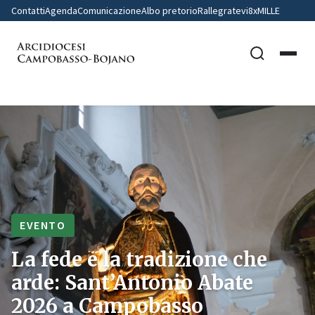
Contatti
Agenda
Comunicazione
Albo pretorio
Rallegratevi
8xMILLE
EVENTO
La fede e la tradizione che
arde: Sant’Antonio Abate
2026 a Campobasso