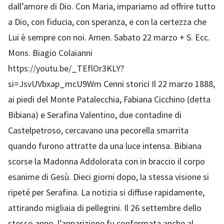
dall’amore di Dio. Con Maria, impariamo ad offrire tutto
a Dio, con fiducia, con speranza, e con la certezza che
Lui è sempre con noi. Amen. Sabato 22 marzo + S. Ecc.
Mons. Biagio Colaianni
https://youtu.be/_TEflOr3KLY?
si=JsvUVbxap_mcU9Wm Cenni storici Il 22 marzo 1888,
ai piedi del Monte Patalecchia, Fabiana Cicchino (detta
Bibiana) e Serafina Valentino, due contadine di
Castelpetroso, cercavano una pecorella smarrita
quando furono attratte da una luce intensa. Bibiana
scorse la Madonna Addolorata con in braccio il corpo
esanime di Gesù. Dieci giorni dopo, la stessa visione si
ripeté per Serafina. La notizia si diffuse rapidamente,
attirando migliaia di pellegrini. Il 26 settembre dello
stesso anno, l’apparizione fu confermata anche al