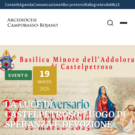
Contatti
Agenda
Comunicazione
Albo pretorio
Rallegratevi
8xMILLE
19
EVENTO
MARZO
2025
LA LUCE DI
CASTELPETROSO, LUOGO DI
SPERANZA E DEVOZIONE