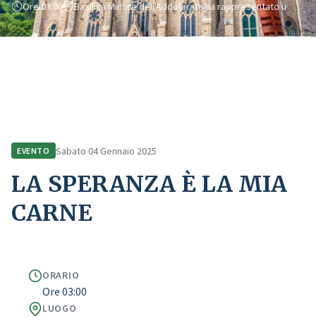
Ore 03:00
Basilica Minore dell'Addolorata ha rappresentato u
Home
Comunicazione
Eventi
LA SPERANZA È LA MIA CARNE
Sabato 04 Gennaio 2025
EVENTO
LA SPERANZA È LA MIA
CARNE
ORARIO
Ore 03:00
LUOGO