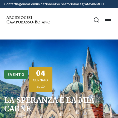
Contatti
Agenda
Comunicazione
Albo pretorio
Rallegratevi
8xMILLE
04
EVENTO
GENNAIO
2025
LA SPERANZA È LA MIA
CARNE