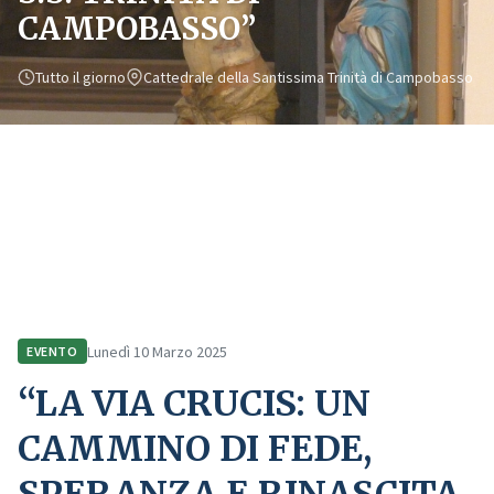
CAMPOBASSO”
Tutto il giorno
Cattedrale della Santissima Trinità di Campobasso
Home
Comunicazione
Eventi
“LA VIA CRUCIS: UN CAMMINO DI FEDE, SPERANZA E RINASCITA NELLA
CATTEDRALE DELLA S.S. TRINITÀ DI CAMPOBASSO”
Lunedì 10 Marzo 2025
EVENTO
“LA VIA CRUCIS: UN
CAMMINO DI FEDE,