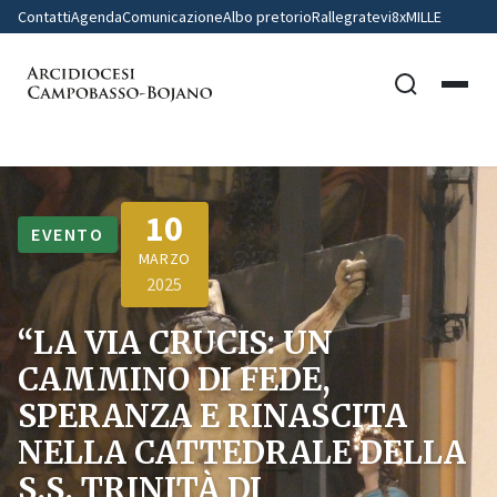
Contatti
Agenda
Comunicazione
Albo pretorio
Rallegratevi
8xMILLE
10
EVENTO
MARZO
2025
“LA VIA CRUCIS: UN
CAMMINO DI FEDE,
SPERANZA E RINASCITA
NELLA CATTEDRALE DELLA
S.S. TRINITÀ DI