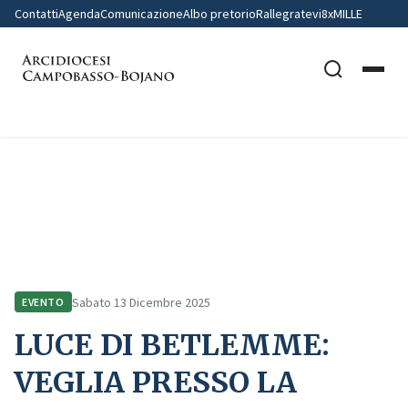
Contatti
Agenda
Comunicazione
Albo pretorio
Rallegratevi
8xMILLE
Home
Comunicazione
Eventi
LUCE DI BETLEMME: VEGLIA PRESSO LA CHIESA S. ANTONIO ABATE –
CAMPOBASSO
Sabato 13 Dicembre 2025
EVENTO
LUCE DI BETLEMME:
VEGLIA PRESSO LA