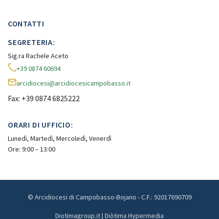
CONTATTI
SEGRETERIA:
Sig.ra Rachele Aceto
+39 0874 60694
arcidiocesi@arcidiocesicampobasso.it
Fax: +39 0874 6825222
ORARI DI UFFICIO:
Lunedì, Martedì, Mercoledì, Venerdì
Ore: 9:00 – 13:00
© Arcidiocesi di Campobasso-Bojano - C.F.: 92017690709
Diotimagroup.it | Diòtima Hypermedia