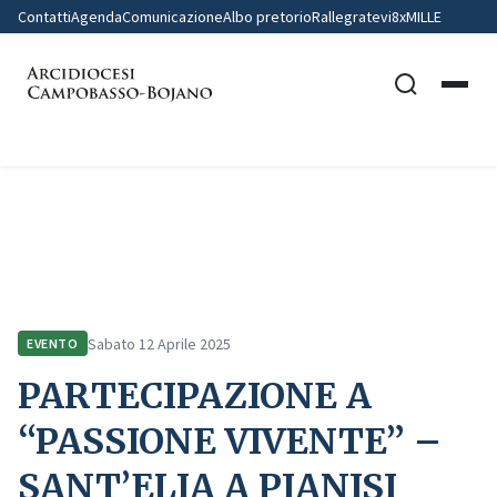
Contatti
Agenda
Comunicazione
Albo pretorio
Rallegratevi
8xMILLE
Home
Comunicazione
Eventi
PARTECIPAZIONE A “PASSIONE VIVENTE” – SANT’ELIA A PIANISI
Sabato 12 Aprile 2025
EVENTO
PARTECIPAZIONE A
“PASSIONE VIVENTE” –
SANT’ELIA A PIANISI