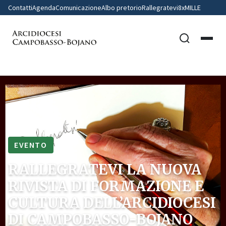
Contatti
Agenda
Comunicazione
Albo pretorio
Rallegratevi
8xMILLE
EVENTO
RALLEGRATEVI LA NUOVA
RIVISTA DI FORMAZIONE E
CULTURA DELL’ARCIDIOCESI
DI CAMPOBASSO-BOJANO